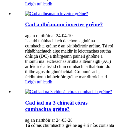
Léigh tuilleadh
Cad a dhéanann inverter gréine?
ag an riarthóir ar 24-04-10
Is cuid thábhachtach de chóras giniúna
cumhachta gréine é an t-inbhéirtóir gréine. Tá ról
ríthábhachtach aige maidir le leictreachas srutha
dhírigh (DC) a tháirgeann painéil ghréine a
thiontú ina leictreachas srutha ailtéarnaigh (AC)
ar féidir é a úsáid chun cumhacht a thabhairt do
thithe agus do ghnólachtaí. Go bunúsach,
feidhmíonn inbhéirtóir gréine mar dhroichead...
Léigh tuilleadh
Cad iad na 3 chineál córas
cumhachta gréine?
ag an riarthóir ar 24-03-28
Tá córais chumhachta gréine ag éirí níos coitianta