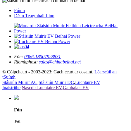
Fúinn
Déan Teagmháil Linn
Fón:
0086-18007928831
Ríomhphost:
sales@chinabeihai.net
© Cóipcheart - 2003-2023: Gach ceart ar cosaint.
Léarscáil an
tSuímh
Stáisiún Muirir AC
,
Stáisiún Muirir DC
,
Luchtaire EV
Inaistrithe
,
Nascóir Luchtaire EV
,
Gabhálais EV
Fón
Teil