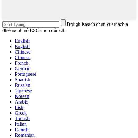
Brúigh isteach chun cuardach a
dhéanamh nó ESC chun dúnadh
English
English
Chinese
Chinese
French
German
Portuguese
Spanish
Russian
Japanese
Korean
Arabic
Irish
Greek
Turkish
Italian
Danish
Romanian