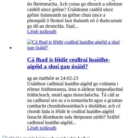
do fheirmeacha. Ach conas go díreach a oibríonn
caidéil uisce gréine? Úsáideann caidéil uisce
gréine fuinneamh na gréine chun uisce a
phumpáil ó fhoinsí faoi thalamh nó ó thaiscumair
go dtí an dromchla. Siad...
Léigh tuilleadh
Cá fhad is féidir ceallraí luaidhe-
aigéid a shuí gan úsáid?
ag an riarthóir ar 24-02-23
Úsáidtear cadhnraí luaidhe-aigéid go coitianta i
réimse feidhmeanna, lena n-áirítear timpeallachtaí
feithicleach, muirí agus tionsclaíocha. Tá cáil ar
na cadhnraí seo as a n-iontaofacht agus a gcumas
cumhacht chomhsheasmhach a sholáthar, ach cé
chomh fada is féidir le ceallraí luaidhe-aigéid
fanacht díomhaoin sula dteipeann uirthi? Seilfré
cadhnraí luaidhe-aigéid...
Léigh tuilleadh