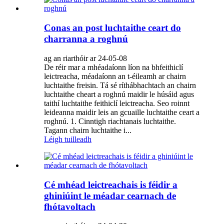
Conas an post luchtaithe ceart do
charranna a roghnú
ag an riarthóir ar 24-05-08
De réir mar a mhéadaíonn líon na bhfeithiclí
leictreacha, méadaíonn an t-éileamh ar chairn
luchtaithe freisin. Tá sé ríthábhachtach an chairn
luchtaithe cheart a roghnú maidir le húsáid agus
taithí luchtaithe feithiclí leictreacha. Seo roinnt
leideanna maidir leis an gcuaille luchtaithe ceart a
roghnú. 1. Cinntigh riachtanais luchtaithe.
Tagann chairn luchtaithe i...
Léigh tuilleadh
Cé mhéad leictreachais is féidir a
ghiniúint le méadar cearnach de
fhótavoltach