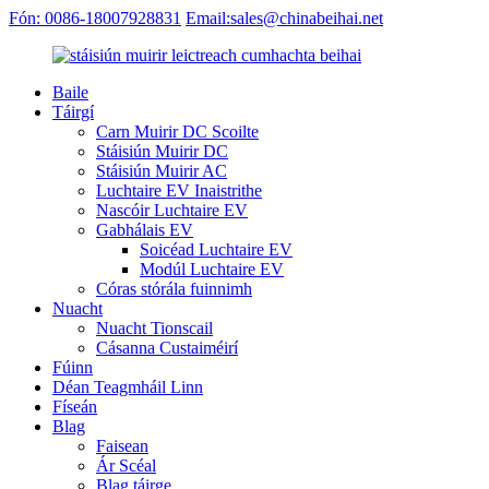
Fón: 0086-18007928831
Email:sales@chinabeihai.net
Baile
Táirgí
Carn Muirir DC Scoilte
Stáisiún Muirir DC
Stáisiún Muirir AC
Luchtaire EV Inaistrithe
Nascóir Luchtaire EV
Gabhálais EV
Soicéad Luchtaire EV
Modúl Luchtaire EV
Córas stórála fuinnimh
Nuacht
Nuacht Tionscail
Cásanna Custaiméirí
Fúinn
Déan Teagmháil Linn
Físeán
Blag
Faisean
Ár Scéal
Blag táirge