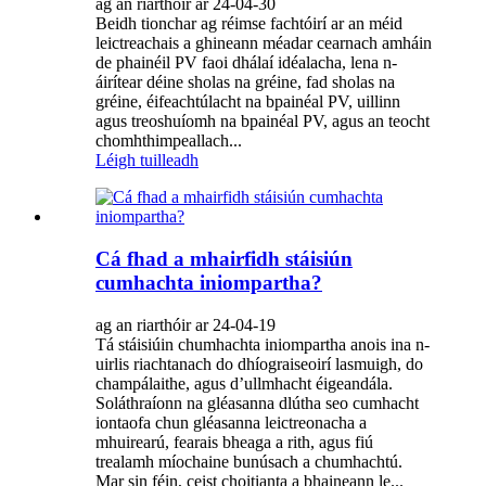
ag an riarthóir ar 24-04-30
Beidh tionchar ag réimse fachtóirí ar an méid
leictreachais a ghineann méadar cearnach amháin
de phainéil PV faoi dhálaí idéalacha, lena n-
áirítear déine sholas na gréine, fad sholas na
gréine, éifeachtúlacht na bpainéal PV, uillinn
agus treoshuíomh na bpainéal PV, agus an teocht
chomhthimpeallach...
Léigh tuilleadh
Cá fhad a mhairfidh stáisiún
cumhachta iniompartha?
ag an riarthóir ar 24-04-19
Tá stáisiúin chumhachta iniompartha anois ina n-
uirlis riachtanach do dhíograiseoirí lasmuigh, do
champálaithe, agus d’ullmhacht éigeandála.
Soláthraíonn na gléasanna dlútha seo cumhacht
iontaofa chun gléasanna leictreonacha a
mhuirearú, fearais bheaga a rith, agus fiú
trealamh míochaine bunúsach a chumhachtú.
Mar sin féin, ceist choitianta a bhaineann le...