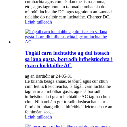
cumhachta agus comhéadan meaisín-daonna,
etc., agus tagraíonn an t-aonad cumhachta do
mhodúl luchtaithe DC agus tagraíonn an t-aonad
rialaithe do rialtóir carn luchtaithe. Charger DC...
Léigh tuilleadh
Tógáil carn luchtaithe ag dul isteach
sa lána gasta, borradh infheistíochta i
gcarn luchtaithe AC
ag an riarthóir ar 24-05-31
Le blianta beaga anuas, le tóiriú agus cur chun
cinn feithiclí leictreacha, tá tógáil carn luchtaithe
tagtha ar an mbóthar gasta, agus tá borradh
infheistíochta i gcarn luchtaithe AC tagtha chun
cinn. Ní hamháin gur toradh dosheachanta ar
fhorbairt mhargadh na bhfeithiclí leictreacha é an
feiniméan seo,...
Léigh tuilleadh