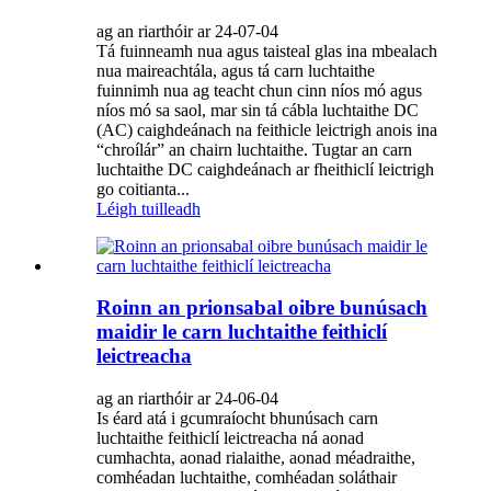
ag an riarthóir ar 24-07-04
Tá fuinneamh nua agus taisteal glas ina mbealach
nua maireachtála, agus tá carn luchtaithe
fuinnimh nua ag teacht chun cinn níos mó agus
níos mó sa saol, mar sin tá cábla luchtaithe DC
(AC) caighdeánach na feithicle leictrigh anois ina
“chroílár” an chairn luchtaithe. Tugtar an carn
luchtaithe DC caighdeánach ar fheithiclí leictrigh
go coitianta...
Léigh tuilleadh
Roinn an prionsabal oibre bunúsach
maidir le carn luchtaithe feithiclí
leictreacha
ag an riarthóir ar 24-06-04
Is éard atá i gcumraíocht bhunúsach carn
luchtaithe feithiclí leictreacha ná aonad
cumhachta, aonad rialaithe, aonad méadraithe,
comhéadan luchtaithe, comhéadan soláthair