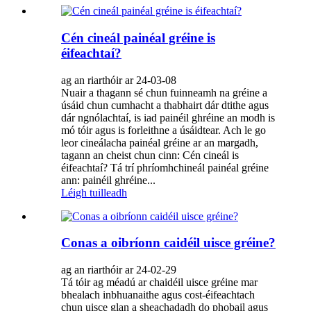
Cén cineál painéal gréine is
éifeachtaí?
ag an riarthóir ar 24-03-08
Nuair a thagann sé chun fuinneamh na gréine a
úsáid chun cumhacht a thabhairt dár dtithe agus
dár ngnólachtaí, is iad painéil ghréine an modh is
mó tóir agus is forleithne a úsáidtear. Ach le go
leor cineálacha painéal gréine ar an margadh,
tagann an cheist chun cinn: Cén cineál is
éifeachtaí? Tá trí phríomhchineál painéal gréine
ann: painéil ghréine...
Léigh tuilleadh
Conas a oibríonn caidéil uisce gréine?
ag an riarthóir ar 24-02-29
Tá tóir ag méadú ar chaidéil uisce gréine mar
bhealach inbhuanaithe agus cost-éifeachtach
chun uisce glan a sheachadadh do phobail agus