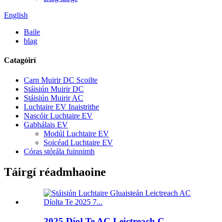
English
Baile
blag
Catagóirí
Carn Muirir DC Scoilte
Stáisiún Muirir DC
Stáisiún Muirir AC
Luchtaire EV Inaistrithe
Nascóir Luchtaire EV
Gabhálais EV
Modúl Luchtaire EV
Soicéad Luchtaire EV
Córas stórála fuinnimh
Táirgí réadmhaoine
2025 Díol Te AC Leictreach C...