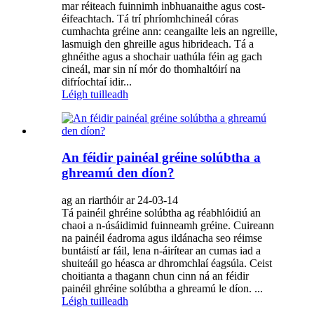
mar réiteach fuinnimh inbhuanaithe agus cost-
éifeachtach. Tá trí phríomhchineál córas
cumhachta gréine ann: ceangailte leis an ngreille,
lasmuigh den ghreille agus hibrideach. Tá a
ghnéithe agus a shochair uathúla féin ag gach
cineál, mar sin ní mór do thomhaltóirí na
difríochtaí idir...
Léigh tuilleadh
An féidir painéal gréine solúbtha a
ghreamú den díon?
ag an riarthóir ar 24-03-14
Tá painéil ghréine solúbtha ag réabhlóidiú an
chaoi a n-úsáidimid fuinneamh gréine. Cuireann
na painéil éadroma agus ildánacha seo réimse
buntáistí ar fáil, lena n-áirítear an cumas iad a
shuiteáil go héasca ar dhromchlaí éagsúla. Ceist
choitianta a thagann chun cinn ná an féidir
painéil ghréine solúbtha a ghreamú le díon. ...
Léigh tuilleadh