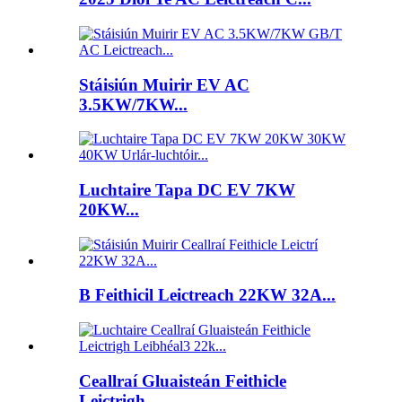
Stáisiún Muirir EV AC
3.5KW/7KW...
Luchtaire Tapa DC EV 7KW
20KW...
B Feithicil Leictreach 22KW 32A...
Ceallraí Gluaisteán Feithicle
Leictrigh...