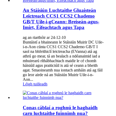
An Stáisiún Luchtaithe Gluaisteán
Leictreach CCS1 CCS2 Chademo
GB/T Uile-i-gCeann: Breiseán-agus-
Imirt, Éifeachtach agus Tapa
ag an riarthóir ar 24-12-10
Buntáistí a bhaineann le Stáisiún Muirir DC Uile-
i-n-Aon cúnta CCS1 CCS2 Chademo GB/T I
saol na bhfeithiclí leictreacha (EVanna) atá ag
athrú go mear, tá an bealach a ndéanaimid iad a
mhuirearú ríthábhachtach maidir le cé chomh
háisiúil agus praiticiúil is atá sé ceann a bheith
agat. Smaoineamh nua iontach amháin atá ag fáil
go leor airde ná an Stáisiún Muirir Uile-i-n-
Aon...
Léigh tuilleadh
Conas cáblaí a roghnú le haghaidh
carn luchtaithe fuinnimh nua?