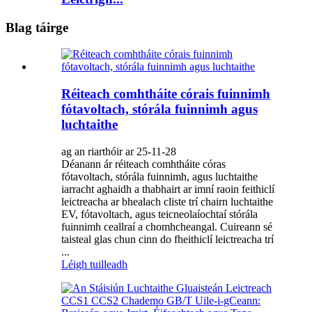
Blag táirge
Réiteach comhtháite córais fuinnimh
fótavoltach, stórála fuinnimh agus
luchtaithe
ag an riarthóir ar 25-11-28
Déanann ár réiteach comhtháite córas
fótavoltach, stórála fuinnimh, agus luchtaithe
iarracht aghaidh a thabhairt ar imní raoin feithiclí
leictreacha ar bhealach cliste trí chairn luchtaithe
EV, fótavoltach, agus teicneolaíochtaí stórála
fuinnimh ceallraí a chomhcheangal. Cuireann sé
taisteal glas chun cinn do fheithiclí leictreacha trí
...
Léigh tuilleadh