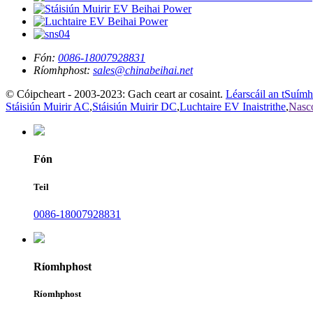
Fón:
0086-18007928831
Ríomhphost:
sales@chinabeihai.net
© Cóipcheart - 2003-2023: Gach ceart ar cosaint.
Léarscáil an tSuímh
Stáisiún Muirir AC
,
Stáisiún Muirir DC
,
Luchtaire EV Inaistrithe
,
Nascó
Fón
Teil
0086-18007928831
Ríomhphost
Ríomhphost