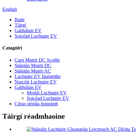
English
Baile
Táirgí
Gabhálais EV
Soicéad Luchtaire EV
Catagóirí
Carn Muirir DC Scoilte
Stáisiún Muirir DC
Stáisiún Muirir AC
Luchtaire EV Inaistrithe
Nascóir Luchtaire EV
Gabhálais EV
Modúl Luchtaire EV
Soicéad Luchtaire EV
Córas stórála fuinnimh
Táirgí réadmhaoine