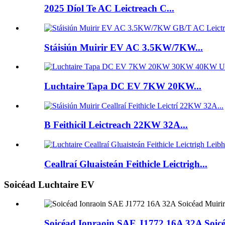
2025 Díol Te AC Leictreach C...
Stáisiún Muirir EV AC 3.5KW/7KW...
Luchtaire Tapa DC EV 7KW 20KW...
B Feithicil Leictreach 22KW 32A...
Ceallraí Gluaisteán Feithicle Leictrigh...
Soicéad Luchtaire EV
Soicéad Ionraoin SAE J1772 16A 32A Soicé