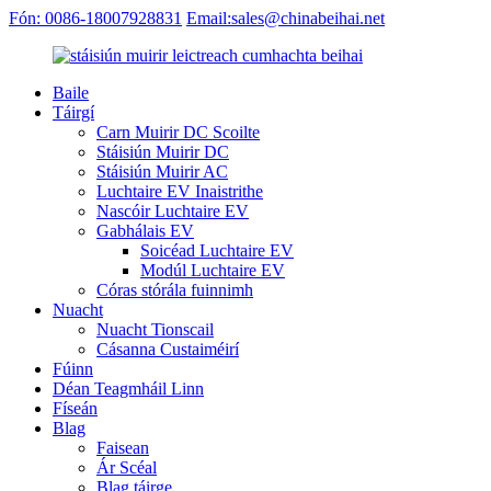
Fón: 0086-18007928831
Email:sales@chinabeihai.net
Baile
Táirgí
Carn Muirir DC Scoilte
Stáisiún Muirir DC
Stáisiún Muirir AC
Luchtaire EV Inaistrithe
Nascóir Luchtaire EV
Gabhálais EV
Soicéad Luchtaire EV
Modúl Luchtaire EV
Córas stórála fuinnimh
Nuacht
Nuacht Tionscail
Cásanna Custaiméirí
Fúinn
Déan Teagmháil Linn
Físeán
Blag
Faisean
Ár Scéal
Blag táirge