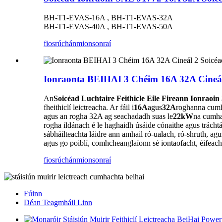
BH-T1-EVAS-16A , BH-T1-EVAS-32A
BH-T1-EVAS-40A , BH-T1-EVAS-50A
fiosrúchán
mionsonraí
Ionraonta BEIHAI 3 Chéim 16A 32A Cineál 
An
Soicéad Luchtaire Feithicle Eile Fireann Ionrao
fheithiclí leictreacha. Ar fáil i
16A
agus
32A
roghanna cumha
agus an rogha 32A ag seachadadh suas le
22kW
na cumha
rogha ildánach é le haghaidh úsáide cónaithe agus tráchtá
sábháilteachta láidre ann amhail ró-ualach, ró-shruth, agu
agus go poiblí, comhcheanglaíonn sé iontaofacht, éifeachtú
fiosrúchán
mionsonraí
Fúinn
Déan Teagmháil Linn