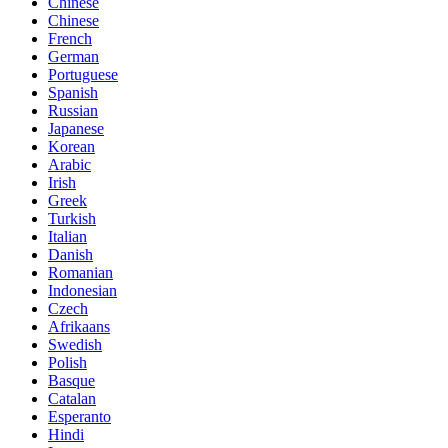
Chinese
Chinese
French
German
Portuguese
Spanish
Russian
Japanese
Korean
Arabic
Irish
Greek
Turkish
Italian
Danish
Romanian
Indonesian
Czech
Afrikaans
Swedish
Polish
Basque
Catalan
Esperanto
Hindi