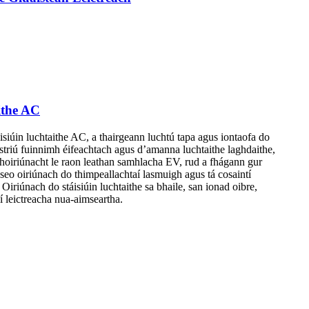
ithe AC
áisiúin luchtaithe AC, a thairgeann luchtú tapa agus iontaofa do
triú fuinnimh éifeachtach agus d’amanna luchtaithe laghdaithe,
oiriúnacht le raon leathan samhlacha EV, rud a fhágann gur
 seo oiriúnach do thimpeallachtaí lasmuigh agus tá cosaintí
Oiriúnach do stáisiúin luchtaithe sa bhaile, san ionad oibre,
í leictreacha nua-aimseartha.