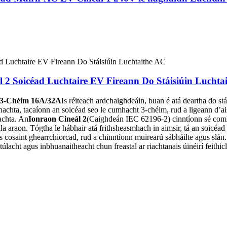
2 Soicéad Luchtaire EV Fireann Do Stáisiúin Luchta
in 3-Chéim 16A/32A
Is réiteach ardchaighdeáin, buan é atá deartha do st
chta, tacaíonn an soicéad seo le cumhacht 3-chéim, rud a ligeann d’ais
chta. An
Ionraon Cineál 2
(Caighdeán IEC 62196-2) cinntíonn sé comh
la araon. Tógtha le hábhair atá frithsheasmhach in aimsir, tá an soicéad
s cosaint ghearrchiorcad, rud a chinntíonn muirearú sábháilte agus slán. 
lacht agus inbhuanaitheacht chun freastal ar riachtanais úinéirí feithicl